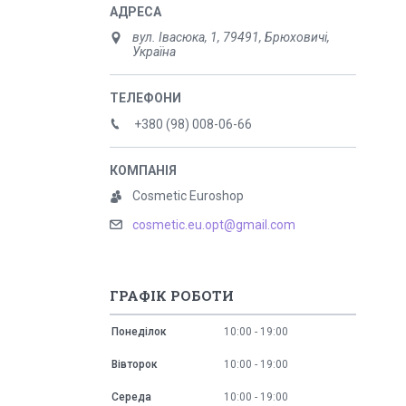
вул. Івасюка, 1, 79491, Брюховичі,
Україна
+380 (98) 008-06-66
Cosmetic Euroshop
cosmetic.eu.opt@gmail.com
ГРАФІК РОБОТИ
Понеділок
10:00
19:00
Вівторок
10:00
19:00
Середа
10:00
19:00