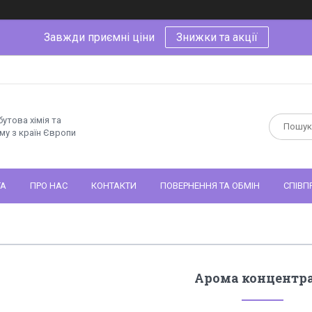
Завжди приємні ціни
Знижки та акції
утова хімія та
му з країн Європи
ТА
ПРО НАС
КОНТАКТИ
ПОВЕРНЕННЯ ТА ОБМІН
СПІВП
Арома концентр