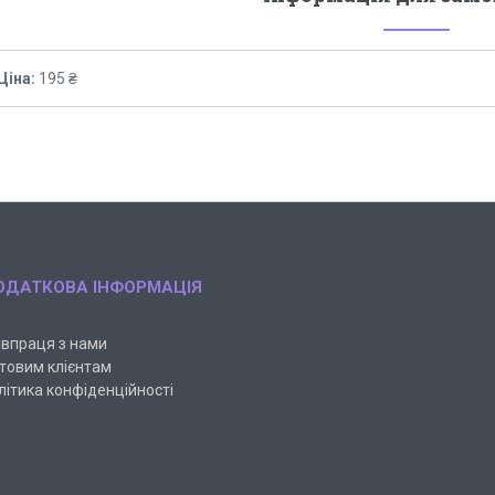
Ціна:
195 ₴
ОДАТКОВА ІНФОРМАЦІЯ
івпраця з нами
товим клієнтам
літика конфіденційності