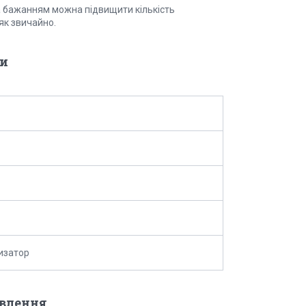
 За бажанням можна підвищити кількість
як звичайно.
и
изатор
овлення