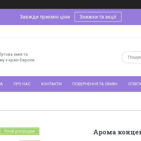
Завжди приємні ціни
Знижки та акції
утова хімія та
му з країн Європи
ТА
ПРО НАС
КОНТАКТИ
ПОВЕРНЕННЯ ТА ОБМІН
СПІВП
Арома концен
Літній розпродаж