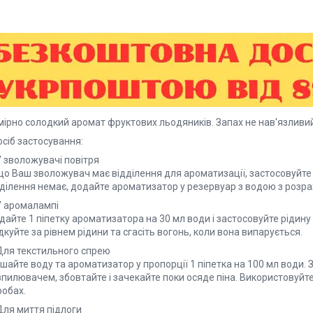
мірно солодкий аромат фруктових льодяників. Запах не нав'язливий
сіб застосування:
У зволожувачі повітря
о Ваш зволожувач має відділення для ароматизації, застосовуйте з
ділення немає, додайте ароматизатор у резервуар з водою з розраху
У аромалампі
дайте 1 піпетку ароматизатора на 30 мл води і застосовуйте рідин
дкуйте за рівнем рідини та сгасіть вогонь, коли вона випарується.
 Для текстильного спрею
шайте воду та ароматизатор у пропорції 1 піпетка на 100 мл води. 
пилювачем, збовтайте і зачекайте поки осяде піна. Використовуйте
робах.
Для миття підлоги