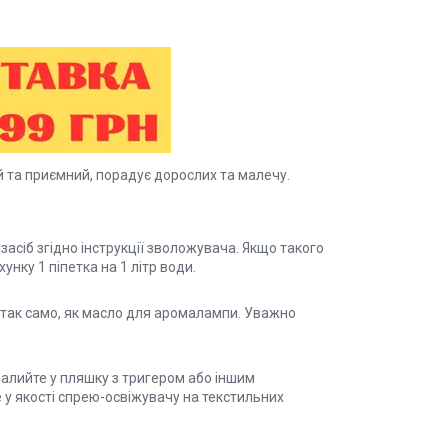
 та приємний, порадує дорослих та малечу.
асіб згідно інструкції зволожувача. Якщо такого
нку 1 піпетка на 1 літр води.
у так само, як масло для аромалампи. Уважно
Залийте у пляшку з тригером або іншим
 у якості спрею-освіжувачу на текстильних