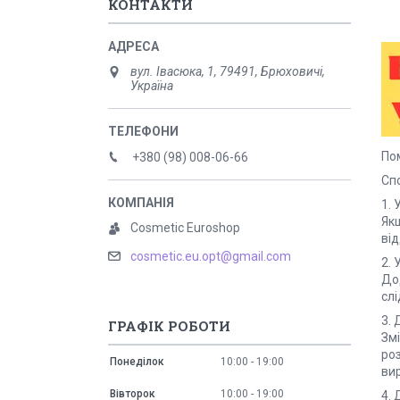
КОНТАКТИ
вул. Івасюка, 1, 79491, Брюховичі,
Україна
По
+380 (98) 008-06-66
Спо
1. 
Якщ
Cosmetic Euroshop
від
cosmetic.eu.opt@gmail.com
2. 
До
слі
3.
ГРАФІК РОБОТИ
Змі
роз
Понеділок
10:00
19:00
ви
Вівторок
10:00
19:00
4. 