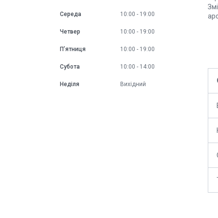
Змі
Середа
10:00
19:00
аро
Четвер
10:00
19:00
Пʼятниця
10:00
19:00
Субота
10:00
14:00
Неділя
Вихідний