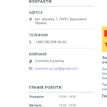
КОНТАКТИ
вул. Івасюка, 1, 79491, Брюховичі,
Україна
+380 (98) 008-06-66
За
Cosmetic Euroshop
оч
cosmetic.eu.opt@gmail.com
За
по
бли
Пр
ГРАФІК РОБОТИ
ко
Пе
Понеділок
10:00
19:00
Вівторок
10:00
19:00