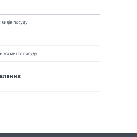
х видів посуду
ного миття посуду
овлення