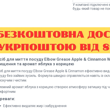
У компанії підключені 
будь-який товар не по
сіб для миття посуду
Elbow Grease Apple & Cinnamon W
ищення та аромат яблука з корицею
сіб для миття посуду Elbow Grease Apple & Cinnamon ефективно вид
суду без зайвих зусиль. Формула швидко справляється навіть із с
скучим і чистим.
иємний аромат яблука з корицею створює атмосферу затишку під ча
мфортним.
реваги:
Ефективно видаляє жир і забруднення