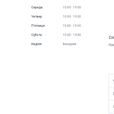
Середа
10:00
19:00
Четвер
10:00
19:00
Пʼятниця
10:00
19:00
Субота
10:00
14:00
Сп
Неділя
Вихідний
Нан