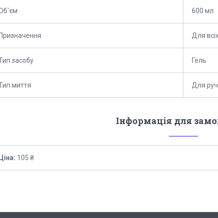
Об`єм
600 мл
Призначення
Для всі
Тип засобу
Гель
Тип миття
Для руч
Інформація для зам
Ціна:
105 ₴