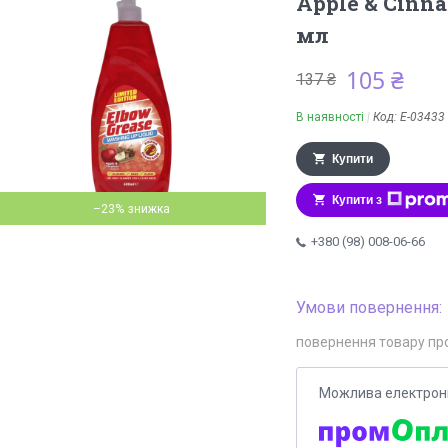
Apple & Cinn
мл
105 ₴
137 ₴
В наявності
Код:
Е-03433
Купити
Купити з
–23%
+380 (98) 008-06-66
повернення товару пр