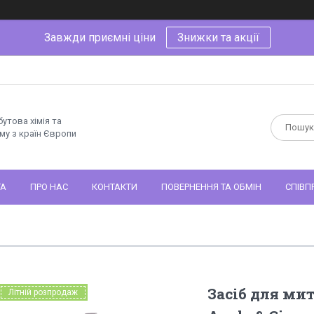
Завжди приємні ціни
Знижки та акції
утова хімія та
му з країн Європи
ТА
ПРО НАС
КОНТАКТИ
ПОВЕРНЕННЯ ТА ОБМІН
СПІВП
Засіб для ми
Літній розпродаж