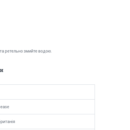
д та ретельно змийте водою.
и
rease
ританія