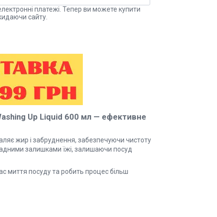
електронні платежі. Тепер ви можете купити
кидаючи сайту.
ashing Up Liquid 600 мл
— ефективне
аляє жир і забруднення, забезпечуючи чистоту
кладними залишками їжі, залишаючи посуд
с миття посуду та робить процес більш