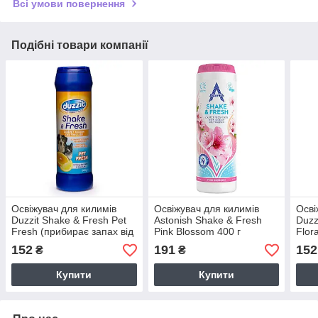
Всі умови повернення
Подібні товари компанії
Освіжувач для килимів
Освіжувач для килимів
Осві
Duzzit Shake & Fresh Pet
Astonish Shake & Fresh
Duzz
Fresh (прибирає запах від
Pink Blossom 400 г
Flor
домашніх тварин) 500 г
сад)
152
191
152
₴
₴
Купити
Купити