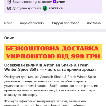
Замовлення під захистом
Доступна доставка
Опис
Характеристики
Відгуки про товар
Доставка
Опис
Освіжувач килимів
Astonish Shake & Fresh
Winter Spice 350 г
— чистота та пряний аромат
Освіжувач для килимів Astonish Shake & Fresh Winter Spice
допомагає швидко освіжити килими та м’які покриття,
усуваючи неприємні запахи. Засіб наповнює простір теплим
пряним ароматом зимових спецій, створюючи атмосферу
затишку та комфорту.
Формула ефективно нейтралізує запахи, залишаючи
приємний аромат і відчуття свіжості після прибирання.