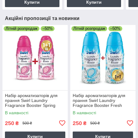
Купити
Купити
Акційні пропозиції та новинки
Літній розпродаж
–50%
Літній розпродаж
–50%
Набір ароматизаторів для
Набір ароматизаторів для
прання Swirl Laundry
прання Swirl Laundry
Fragrance Booster Spring
Fragrance Booster Fresh
Blossom 350г + 350г (1+1 у
Linen 350 г + 350 г (1+1 у
В наявності
В наявності
подарунок)
подарунок)
250
250
₴
₴
500 ₴
500 ₴
Купити
Купити