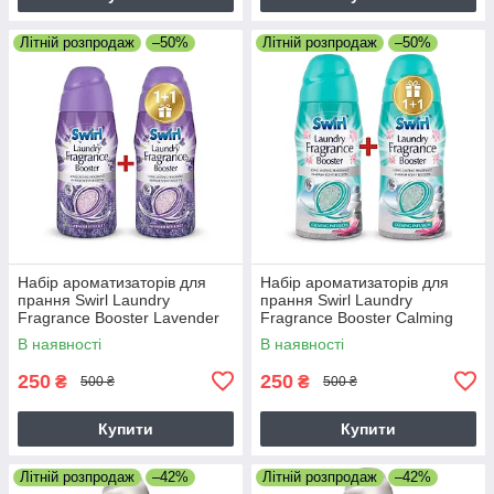
Літній розпродаж
–50%
Літній розпродаж
–50%
Набір ароматизаторів для
Набір ароматизаторів для
прання Swirl Laundry
прання Swirl Laundry
Fragrance Booster Lavender
Fragrance Booster Calming
Bouquet 350г + 350г (1+1 у
Infusion 350 г + 350 г (1+1 у
В наявності
В наявності
подарунок)
подарунок)
250
250
₴
₴
500 ₴
500 ₴
Купити
Купити
Літній розпродаж
–42%
Літній розпродаж
–42%