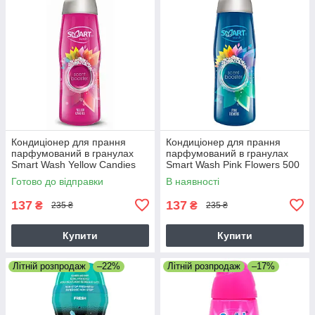
Кондиціонер для прання
Кондиціонер для прання
парфумований в гранулах
парфумований в гранулах
Smart Wash Yellow Candies
Smart Wash Pink Flowers 500
500 г
г
Готово до відправки
В наявності
137
137
₴
₴
235 ₴
235 ₴
Купити
Купити
Літній розпродаж
–22%
Літній розпродаж
–17%