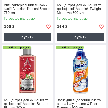
Антибактеріальний миючий
Концентрат для чищення та
засіб Astonish Tropical Breeze
дезінфекції Astonish Twilight
750 мл
Meadows 300 мл
Готово до відправки
Готово до відправки
199
164
₴
₴
Купити
Купити
Літній розпродаж
Літній розпродаж
Концентрат для чищення та
Засіб для видалення іржі та
дезінфекції Astonish Bouquet
вапна Kalyon Lime & Rust
Blooms 300 мл
Remover 900 мл