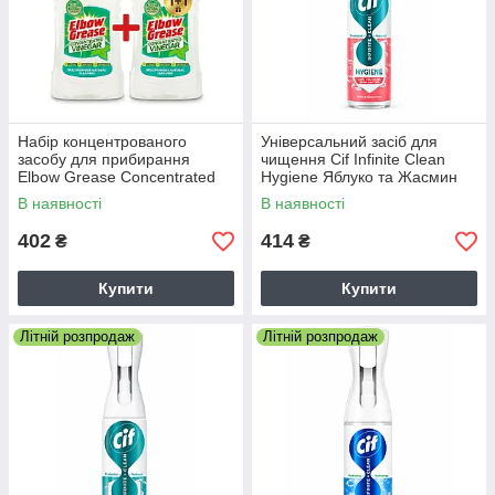
Набір концентрованого
Універсальний засіб для
засобу для прибирання
чищення Cif Infinite Clean
Elbow Grease Concentrated
Hygiene Яблуко та Жасмин
Vinegar 750 мл + 750 мл (1+1
280 мл
В наявності
В наявності
у подарунок)
402
414
₴
₴
Купити
Купити
Літній розпродаж
Літній розпродаж