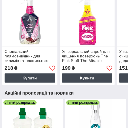
Спеціальний
Універсальний спрей для
Унів
плямовивідник для
чищення поверхонь The
очищ
килимів та текстильних
Pink Stuff The Miracle
дода
поверхонь з активним
Multi-Purpose Cleaner 850
Asto
218
199
151
₴
₴
киснем Astonish Oxy Active
мл
Clea
750 мл
Купити
Купити
Акційні пропозиції та новинки
Літній розпродаж
Літній розпродаж