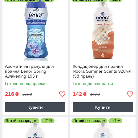
Ароматичні гранули для
Кондиціонер для прання
прання Lenor Spring
Noora Summer Scents 928мл
Awakening 195 г
(58 прань)
Готово до відправки
Готово до відправки
216
142
₴
₴
276 ₴
179 ₴
Купити
Купити
Літній розпродаж
–21%
Літній розпродаж
–21%