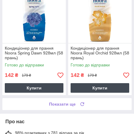
Кондиціонер для прання
Кондиціонер для прання
Noora Spring Dawn 928мл (58
Noora Royal Orchid 928мл (58
прань)
прань)
Готово до відправки
Готово до відправки
142
142
₴
₴
179 ₴
179 ₴
Купити
Купити
Показати ще
Про нас
98% позитивних з 781 відгука за рік