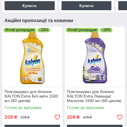
Купити
Купити
Акційні пропозиції та новинки
Літній розпродаж
–24%
Літній розпродаж
–24%
Пом'якшувач для білизни
Пом'якшувач для білизни
KALYON Extra Білі квіти 1500
KALYON Extra Лаванда/
мл (60 циклів)
Магнолія 1500 мл (60 циклів)
Готово до відправки
Готово до відправки
209
209
₴
₴
275 ₴
275 ₴