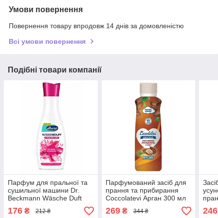
Умови повернення
Повернення товару впродовж 14 днів за домовленістю
Всі умови повернення
Подібні товари компанії
Парфум для пральної та
Парфумований засіб для
Засі
сушильної машини Dr.
прання та прибирання
усун
Beckmann Wäsche Duft
Coccolatevi Арган 300 мл
пран
Sensual Blossom 250 мл
Care
176
269
246
₴
₴
212 ₴
344 ₴