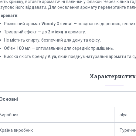
міть кришку, вставте ароматичні палички у флакон. Через кілька г
ступово його віддавати. Для оновлення аромату перевертайте палич
ереваги:
Розкішний аромат
Woody Oriental
— поєднання деревних, теплих і
Тривалий ефект — до
2 місяців
аромату.
Не містить спирту, безпечний для дому та офісу.
Об’єм
100 мл
— оптимальний для середніх приміщень.
Висока якість бренду
Alya
, який поєднує натуральні аромати та 
Характеристик
Основні
Виробник
alya
Країна виробник
Туречч