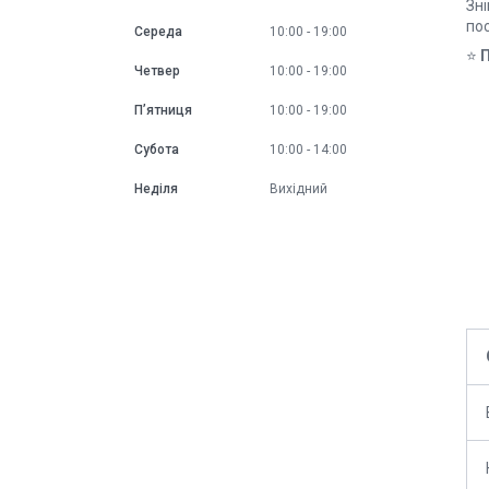
Зні
по
Середа
10:00
19:00
⭐
П
Четвер
10:00
19:00
Пʼятниця
10:00
19:00
Субота
10:00
14:00
Неділя
Вихідний