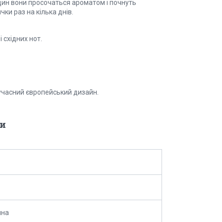
один вони просочаться ароматом і почнуть
ки раз на кілька днів.
 східних нот.
сучасний європейський дизайн.
и
ина