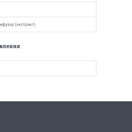
фузор (екстракт)
овлення