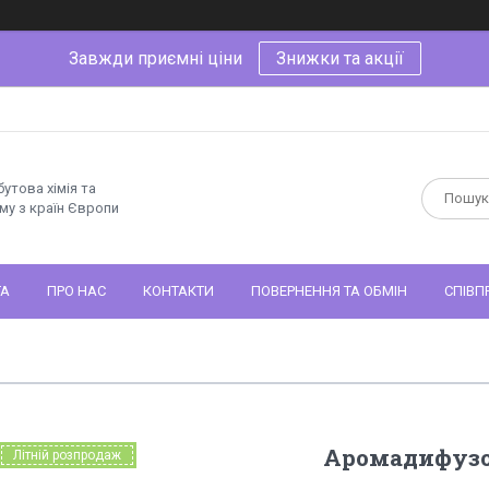
Завжди приємні ціни
Знижки та акції
утова хімія та
му з країн Європи
ТА
ПРО НАС
КОНТАКТИ
ПОВЕРНЕННЯ ТА ОБМІН
СПІВП
Аромадифузор
Літній розпродаж