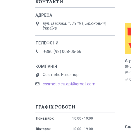
КОНТАКТИ
вул. Івасюка, 1, 79491, Брюховичі,
Україна
+380 (98) 008-06-66
Aly
ви
роз
Cosmetic Euroshop
✅
cosmetic.eu.opt@gmail.com
ГРАФІК РОБОТИ
Понеділок
10:00
19:00
Сп
Вівторок
10:00
19:00