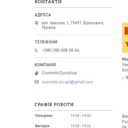
КОНТАКТИ
вул. Івасюка, 1, 79491, Брюховичі,
Україна
+380 (98) 008-06-66
Ma
За
бе
Cosmetic Euroshop
✅
cosmetic.eu.opt@gmail.com
ГРАФІК РОБОТИ
Понеділок
10:00
19:00
Ос
Роз
Вівторок
10:00
19:00
Не