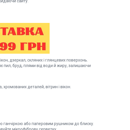
кидаючи сайту.
кон, дзеркал, скляних і глянцевих поверхонь.
є пил, бруд, плями від води й жиру, залишаючи
, хромованих деталей, вітрин і вікон.
тою ганчіркою або паперовим рушником до блиску.
вуйте мікрофіброву серветку.