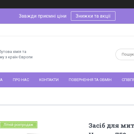
Завжди приємні ціни
Знижки та акції
утова хімія та
му з країн Європи
ТА
ПРО НАС
КОНТАКТИ
ПОВЕРНЕННЯ ТА ОБМІН
СПІВП
Засіб для мит
Літній розпродаж