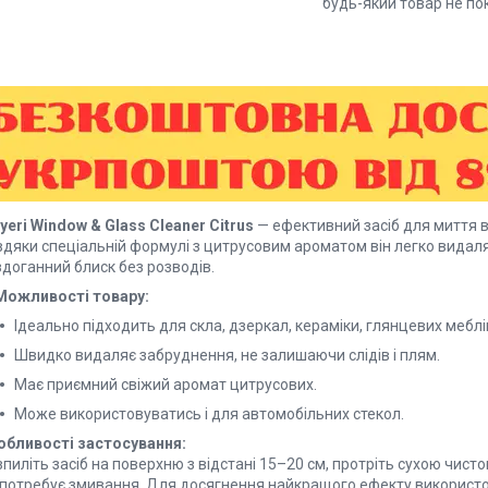
будь-який товар не по
yeri Window & Glass Cleaner Citrus
— ефективний засіб для миття ві
вдяки спеціальній формулі з цитрусовим ароматом він легко видаля
здоганний блиск без розводів.
Можливості товару:
Ідеально підходить для скла, дзеркал, кераміки, глянцевих меблів
Швидко видаляє забруднення, не залишаючи слідів і плям.
Має приємний свіжий аромат цитрусових.
Може використовуватись і для автомобільних стекол.
обливості застосування:
пиліть засіб на поверхню з відстані 15–20 см, протріть сухою чис
 потребує змивання. Для досягнення найкращого ефекту використо