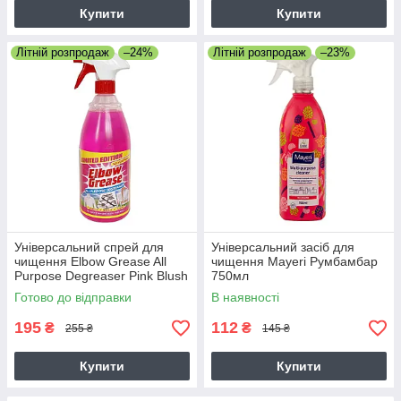
Купити
Купити
Літній розпродаж
–24%
Літній розпродаж
–23%
Універсальний спрей для
Універсальний засіб для
чищення Elbow Grease All
чищення Mayeri Румбамбар
Purpose Degreaser Pink Blush
750мл
1л
Готово до відправки
В наявності
195
112
₴
₴
255 ₴
145 ₴
Купити
Купити