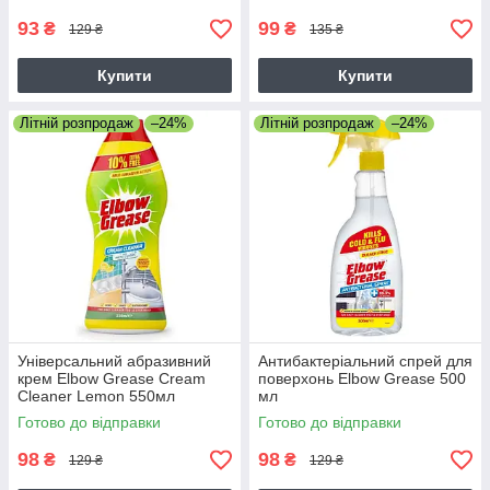
93
99
₴
₴
129 ₴
135 ₴
Купити
Купити
Літній розпродаж
–24%
Літній розпродаж
–24%
Універсальний абразивний
Антибактеріальний спрей для
крем Elbow Grease Cream
поверхонь Elbow Grease 500
Cleaner Lemon 550мл
мл
Готово до відправки
Готово до відправки
98
98
₴
₴
129 ₴
129 ₴