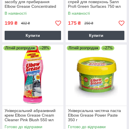
засобу для прибирання
спрей для поверхонь Sann
Elbow Grease Concentrated
Profi Green Surfaces 750 мл
Vinegar 750 мл + 750 мл (1+1
В наявності
В наявності
у подарунок)
199
175
₴
₴
402 ₴
250 ₴
Купити
Купити
Літній розпродаж
–28%
Літній розпродаж
–27%
Універсальний абразивний
Універсальна чистяча паста
крем Elbow Grease Cream
Elbow Grease Power Paste
Cleaner Pink Blush 550 мл
350 г
Готово до відправки
Готово до відправки