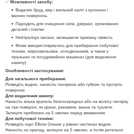
✅
Можливості засобу:
Видаляє бруд, жир і мильний наліт з кухонних і
ванних поверхонь.
Підходить для очищення скла, дзеркал, хромованих
деталей і плитки.
Нейтралізує запахи, залишаючи приємну свіжість.
Може використовуватись для прибирання побутової
техніки, мікрохвильовок, холодильників, а також у
пральних та посудомийних машинах (для видалення
накипу).
Особливості застосування:
Для загального прибирання:
Розведіть водою, нанесіть ганчіркою або губкою та протріть
поверхню.
Для видалення накипу:
Нанесіть кілька крапель безпосередньо або на вологу ганчірку
на такі поверхні, як крани, раковини, ванни та туалети.
Залиште приблизно на 5 хвилин перед змиванням.
Для побутової техніки:
Розведіть оцет Elbow Grease у рівних частинах водою.
Нанесіть на прилад, залиште на 5 хвилин, а потім ретельно