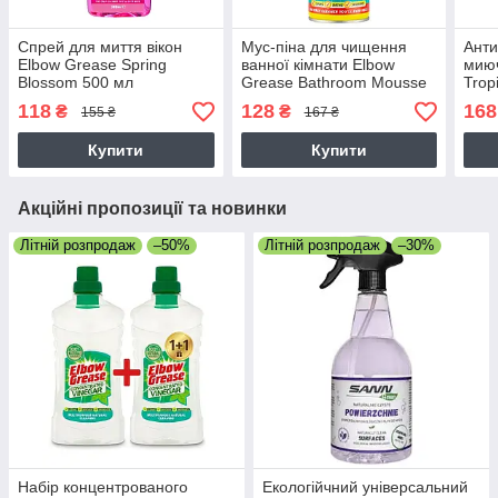
Спрей для миття вікон
Мус-піна для чищення
Анти
Elbow Grease Spring
ванної кімнати Elbow
миюч
Blossom 500 мл
Grease Bathroom Mousse
Trop
Lemon Fresh 400 мл
118
128
168
₴
₴
155 ₴
167 ₴
Купити
Купити
Акційні пропозиції та новинки
Літній розпродаж
–50%
Літній розпродаж
–30%
Набір концентрованого
Екологійчний універсальний