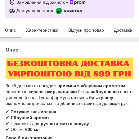
Замовлення під захистом
Доступна доставка
Опис
Характеристики
Відгуки про товар
Доставка
Опис
Засіб для миття посуду з
приємним яблучним ароматом
ефективно видаляє
жир, залишки їжі та забруднення
навіть
у холодній воді. Густа формула створює
багату піну
,
економно витрачається та дбайливо ставиться до шкіри рук.
✔
Потужне знежирення
✔
Яблучний аромат
✔ Підходить для
ручного миття посуду
✔ Обʼєм:
600 мл
Спосіб використання: