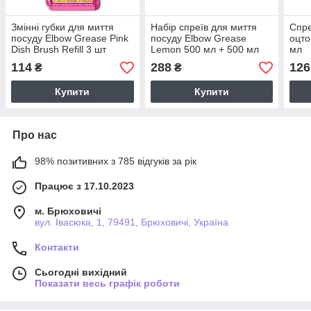
Змінні губки для миття
Набір спреїв для миття
Спре
посуду Elbow Grease Pink
посуду Elbow Grease
оцто
Dish Brush Refill 3 шт
Lemon 500 мл + 500 мл
мл
(1+1 у подарунок)
114
288
126
₴
₴
Купити
Купити
Про нас
98% позитивних з 785 відгуків за рік
Працює з 17.10.2023
м. Брюховичі
вул. Івасюка, 1, 79491, Брюховичі, Україна
Контакти
Сьогодні вихідний
Показати весь графік роботи