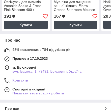
Освіжувач для килимів
Мус-піна для чищення
Набі
Astonish Shake & Fresh
ванної кімнати Elbow
духо
Pink Blossom 400 г
Grease Bathroom Mousse
Oven
Lemon Fresh 400 мл
191
167
283
₴
₴
Купити
Купити
Про нас
98% позитивних з 784 відгуків за рік
Працює з 17.10.2023
м. Брюховичі
вул. Івасюка, 1, 79491, Брюховичі, Україна
Контакти
Сьогодні вихідний
Показати весь графік роботи
Про нас