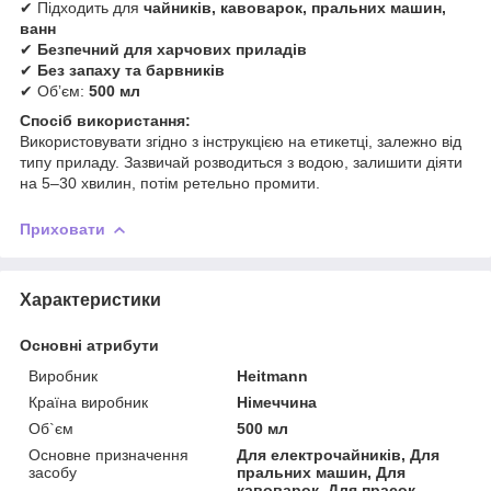
✔ Підходить для
чайників, кавоварок, пральних машин,
ванн
✔
Безпечний для харчових приладів
✔
Без запаху та барвників
✔ Обʼєм:
500 мл
Спосіб використання:
Використовувати згідно з інструкцією на етикетці, залежно від
типу приладу. Зазвичай розводиться з водою, залишити діяти
на 5–30 хвилин, потім ретельно промити.
Приховати
Характеристики
Основні атрибути
Виробник
Heitmann
Країна виробник
Німеччина
Об`єм
500 мл
Основне призначення
Для електрочайників, Для
засобу
пральних машин, Для
кавоварок, Для прасок