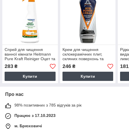
Спрей для чищення
Крем для чищення
Рідк
ванної кімнати Heitmann
склокерамічних плит,
вида
Pure Kraft Reiniger Оцет та
скляних поверхонь та
лим
Апельсин 500 мл
НВЧ-печей Astonish HOB
Heit
283
246
181
₴
₴
Power Cream 500мл
Entk
Купити
Купити
Про нас
98% позитивних з 785 відгуків за рік
Працює з 17.10.2023
м. Брюховичі