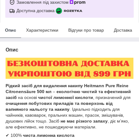
Замовлення під захистом
Доступна доставка
Опис
Характеристики
Відгуки про товар
Доставка
Опис
Рідкий засіб для видалення накипу Heitmann Pure Reine
Citronensäure 500 мл
–
екологічно чистий та ефективний
засіб
на основі
чистої лимонної кислоти
, призначений для
очищення побутових приладів та поверхонь від
вапняного нальоту та накипу
. Ідеально підходить для
чайників, кавоварок, пральних машин, прасок, змішувачів,
душових лійок тощо. Засіб
не має різкого запаху
, діє м’яко,
але ефективно, не пошкоджуючи матеріали.
✔ 100%
чиста лимонна кислота