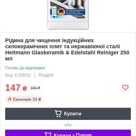
Рідина для чищення індукційних
склокерамічних плит та нержавіючої сталі
Heitmann Glaskeramik & Edelstahl Reiniger 250
мл
Готово до відправки
Код: Е-03011
Роздріб
147
₴
181 ₴
Економія
34 ₴
Купити
або
Купити з