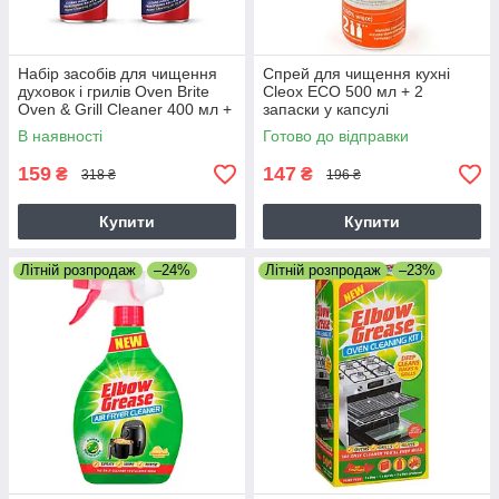
Набір засобів для чищення
Спрей для чищення кухні
духовок і грилів Oven Brite
Cleox ECO 500 мл + 2
Oven & Grill Cleaner 400 мл +
запаски у капсулі
400 мл (1+1 у подарунок)
В наявності
Готово до відправки
159
147
₴
₴
318 ₴
196 ₴
Купити
Купити
Літній розпродаж
–24%
Літній розпродаж
–23%