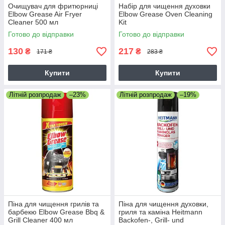
Очищувач для фритюрниці
Набір для чищення духовки
Elbow Grease Air Fryer
Elbow Grease Oven Cleaning
Cleaner 500 мл
Kit
Готово до відправки
Готово до відправки
130
217
₴
₴
171 ₴
283 ₴
Купити
Купити
Літній розпродаж
–23%
Літній розпродаж
–19%
Піна для чищення грилів та
Піна для чищення духовки,
барбекю Elbow Grease Bbq &
гриля та каміна Heitmann
Grill Cleaner 400 мл
Backofen-, Grill- und