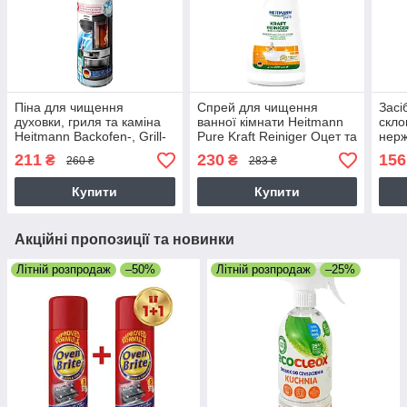
Піна для чищення
Спрей для чищення
Засі
духовки, гриля та каміна
ванної кімнати Heitmann
скло
Heitmann Backofen-, Grill-
Pure Kraft Reiniger Оцет та
нерж
und Kaminglas Reiniger
Апельсин 500 мл
Beck
211
230
156
₴
₴
260 ₴
283 ₴
400 мл
Glas
Edel
Купити
Купити
Акційні пропозиції та новинки
Літній розпродаж
–50%
Літній розпродаж
–25%