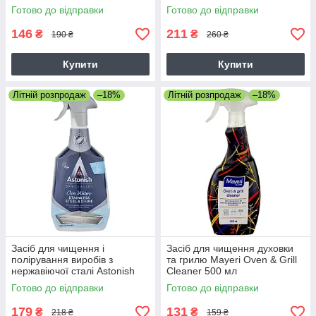
Kaminglas Reiniger 400 мл
Готово до відправки
Готово до відправки
146
211
₴
₴
190 ₴
260 ₴
Купити
Купити
Літній розпродаж
–18%
Літній розпродаж
–18%
Засіб для чищення і
Засіб для чищення духовки
полірування виробів з
та грилю Mayeri Oven & Grill
нержавіючої сталі Astonish
Cleaner 500 мл
Stainless Steel&Shine 750мл
Готово до відправки
Готово до відправки
179
131
₴
₴
218 ₴
159 ₴