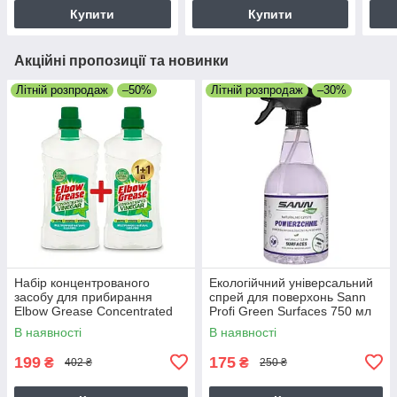
Купити
Купити
Акційні пропозиції та новинки
Літній розпродаж
–50%
Літній розпродаж
–30%
Набір концентрованого
Екологійчний універсальний
засобу для прибирання
спрей для поверхонь Sann
Elbow Grease Concentrated
Profi Green Surfaces 750 мл
Vinegar 750 мл + 750 мл (1+1
В наявності
В наявності
у подарунок)
199
175
₴
₴
402 ₴
250 ₴