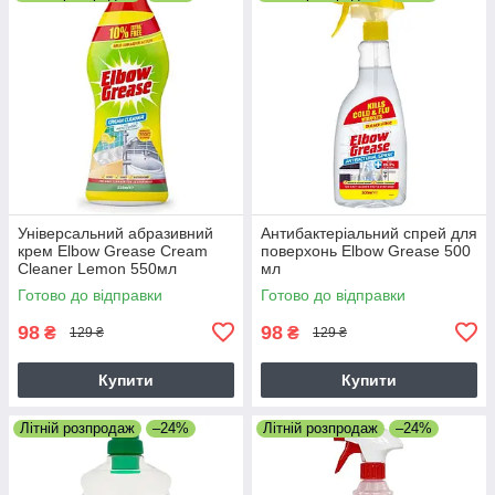
Універсальний абразивний
Антибактеріальний спрей для
крем Elbow Grease Cream
поверхонь Elbow Grease 500
Cleaner Lemon 550мл
мл
Готово до відправки
Готово до відправки
98
98
₴
₴
129 ₴
129 ₴
Купити
Купити
Літній розпродаж
–24%
Літній розпродаж
–24%