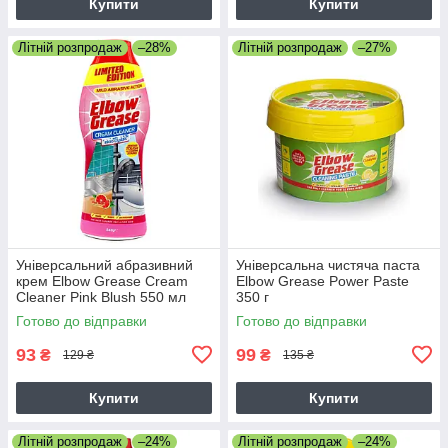
Купити
Купити
Літній розпродаж
–28%
Літній розпродаж
–27%
Універсальний абразивний
Універсальна чистяча паста
крем Elbow Grease Cream
Elbow Grease Power Paste
Cleaner Pink Blush 550 мл
350 г
Готово до відправки
Готово до відправки
93
99
₴
₴
129 ₴
135 ₴
Купити
Купити
Літній розпродаж
–24%
Літній розпродаж
–24%