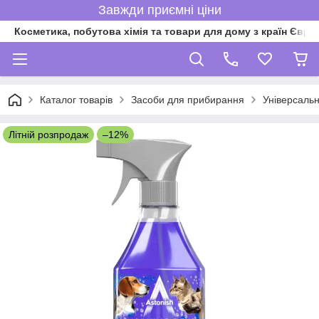
Завжди приємні ціни
Косметика, побутова хімія та товари для дому з країн Євро
Каталог товарів
Засоби для прибирання
Універсальн
Літній розпродаж
–12%