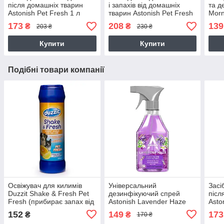
після домашніх тварин
і запахів від домашніх
та д
Astonish Pet Fresh 1 л
тварин Astonish Pet Fresh
Morn
Stain Remover 750 мл
всі 
173
208
139
₴
₴
203 ₴
230 ₴
твар
Купити
Купити
Подібні товари компанії
Освіжувач для килимів
Універсальний
Засі
Duzzit Shake & Fresh Pet
дезинфікуючий спрей
післ
Fresh (прибирає запах від
Astonish Lavender Haze
Asto
домашніх тварин) 500 г
550 мл
152
149
173
₴
₴
170 ₴