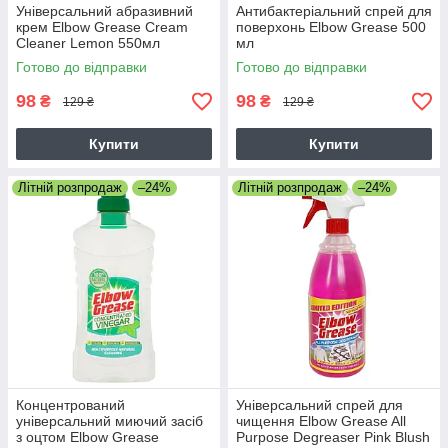
Універсальний абразивний
Антибактеріальний спрей для
крем Elbow Grease Cream
поверхонь Elbow Grease 500
Cleaner Lemon 550мл
мл
Готово до відправки
Готово до відправки
98
98
₴
₴
129 ₴
129 ₴
Купити
Купити
Літній розпродаж
–24%
Літній розпродаж
–24%
Концентрований
Універсальний спрей для
універсальний миючий засіб
чищення Elbow Grease All
з оцтом Elbow Grease
Purpose Degreaser Pink Blush