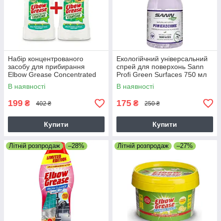
Набір концентрованого
Екологійчний універсальний
засобу для прибирання
спрей для поверхонь Sann
Elbow Grease Concentrated
Profi Green Surfaces 750 мл
Vinegar 750 мл + 750 мл (1+1
В наявності
В наявності
у подарунок)
199
175
₴
₴
402 ₴
250 ₴
Купити
Купити
Літній розпродаж
–28%
Літній розпродаж
–27%