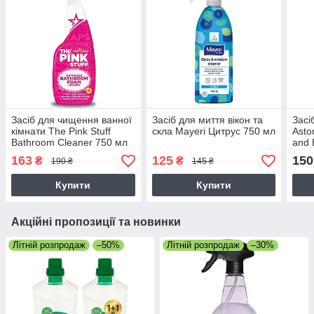
Засіб для чищення ванної
Засіб для миття вікон та
Засі
кімнати The Pink Stuff
скла Mayeri Цитрус 750 мл
Asto
Bathroom Cleaner 750 мл
and 
163
125
150
₴
₴
190 ₴
145 ₴
Купити
Купити
Акційні пропозиції та новинки
Літній розпродаж
–50%
Літній розпродаж
–30%