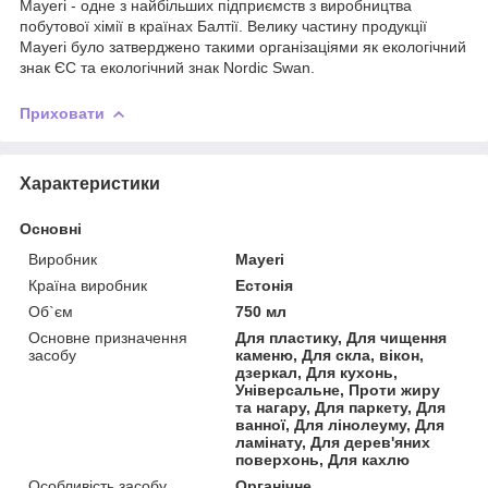
Mayeri - одне з найбільших підприємств з виробництва
побутової хімії в країнах Балтії. Велику частину продукції
Mayeri було затверджено такими організаціями як екологічний
знак ЄС та екологічний знак Nordic Swan.
Приховати
Характеристики
Основні
Виробник
Mayeri
Країна виробник
Естонія
Об`єм
750 мл
Основне призначення
Для пластику, Для чищення
засобу
каменю, Для скла, вікон,
дзеркал, Для кухонь,
Універсальне, Проти жиру
та нагару, Для паркету, Для
ванної, Для лінолеуму, Для
ламінату, Для дерев'яних
поверхонь, Для кахлю
Особливість засобу
Органічне