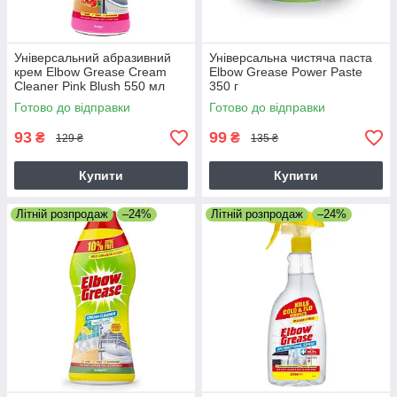
Універсальний абразивний
Універсальна чистяча паста
крем Elbow Grease Cream
Elbow Grease Power Paste
Cleaner Pink Blush 550 мл
350 г
Готово до відправки
Готово до відправки
93
99
₴
₴
129 ₴
135 ₴
Купити
Купити
Літній розпродаж
–24%
Літній розпродаж
–24%