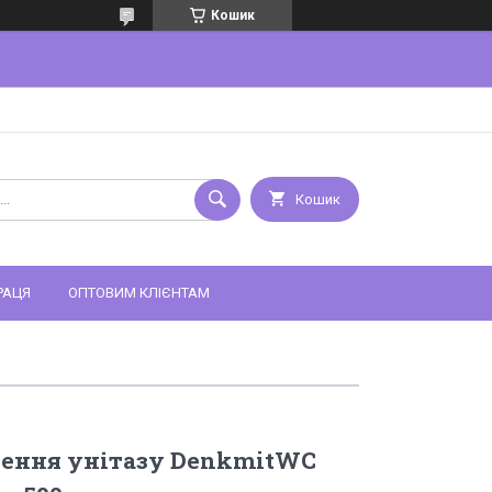
Кошик
Кошик
РАЦЯ
ОПТОВИМ КЛІЄНТАМ
щення унітазу DenkmitWC