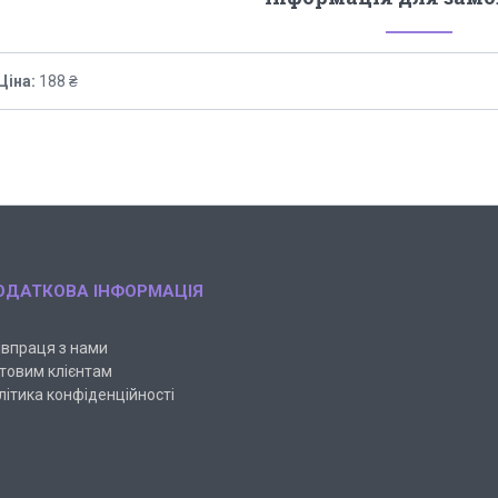
Ціна:
188 ₴
ОДАТКОВА ІНФОРМАЦІЯ
івпраця з нами
товим клієнтам
літика конфіденційності