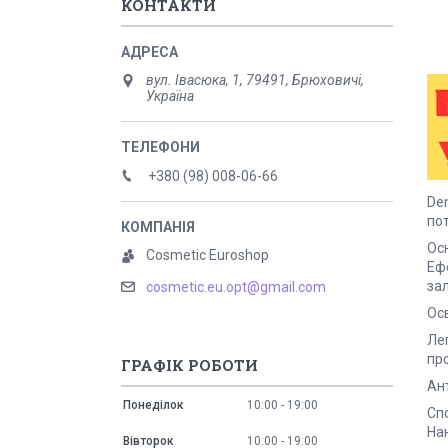
КОНТАКТИ
вул. Івасюка, 1, 79491, Брюховичі,
Україна
+380 (98) 008-06-66
Den
по
Ос
Cosmetic Euroshop
Еф
за
cosmetic.eu.opt@gmail.com
Ос
Лег
пр
ГРАФІК РОБОТИ
Ант
Понеділок
10:00
19:00
Сп
Нан
Вівторок
10:00
19:00