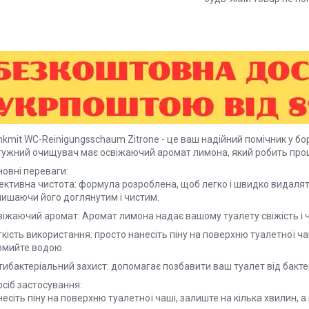
kmit WC-Reinigungsschaum Zitrone - це ваш надійний помічник у боро
тужний очищувач має освіжаючий аромат лимона, який робить про
новні переваги:
ективна чистота: формула розроблена, щоб легко і швидко видаляти
лишаючи його доглянутим і чистим.
віжаючий аромат: Аромат лимона надає вашому туалету свіжість і ч
кість використання: просто нанесіть піну на поверхню туалетної ча
омийте водою.
ибактеріальний захист: допомагає позбавити ваш туалет від бактерій
осіб застосування:
есіть піну на поверхню туалетної чаші, залиште на кілька хвилин, 