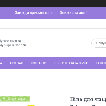
Завжди приємні ціни
Знижки та акції
утова хімія та
му з країн Європи
ТА
ПРО НАС
КОНТАКТИ
ПОВЕРНЕННЯ ТА ОБМІН
СПІВП
Піна для чи
Літній розпродаж