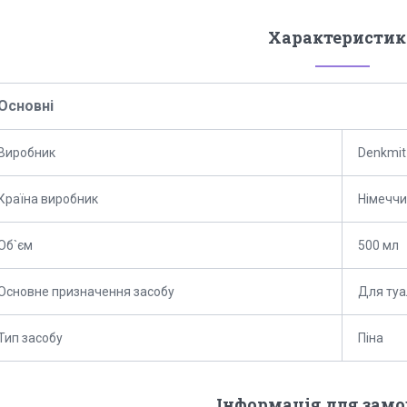
Характеристик
Основні
Виробник
Denkmit
Країна виробник
Німечч
Об`єм
500 мл
Основне призначення засобу
Для туа
Тип засобу
Піна
Інформація для зам