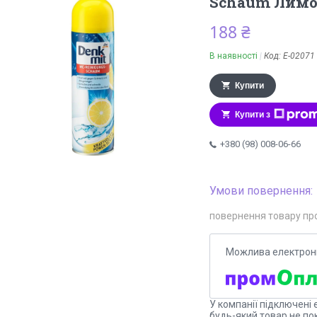
Schaum Лимо
188 ₴
В наявності
Код:
Е-02071
Купити
Купити з
+380 (98) 008-06-66
повернення товару пр
У компанії підключені 
будь-який товар не по