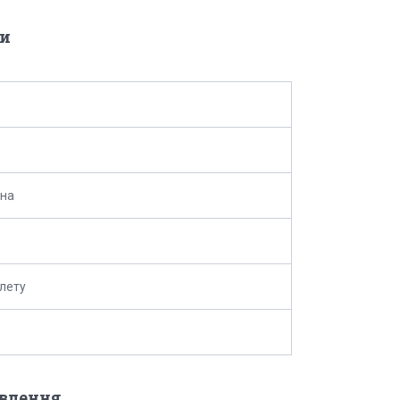
и
ина
лету
овлення