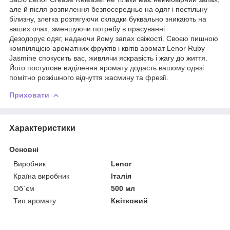
але й після розпилення безпосередньо на одяг і постільну
білизну, злегка розтягуючи складки буквально зникають на
ваших очах, зменшуючи потребу в прасуванні.
Дезодорує одяг, надаючи йому запах свіжості. Своєю пишною
компіляцією ароматних фруктів і квітів аромат Lenor Ruby
Jasmine спокусить вас, живлячи яскравість і жагу до життя.
Його поступове виділення аромату додасть вашому одязі
помітно розкішного відчуття жасмину та фрезії.
Приховати
Характеристики
Основні
Виробник
Lenor
Країна виробник
Італія
Об`єм
500 мл
Тип аромату
Квітковий