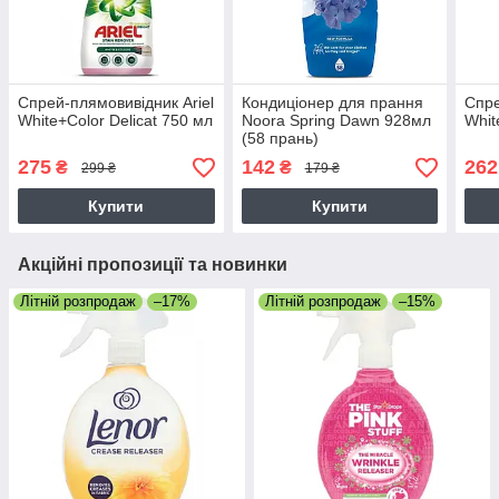
Спрей-плямовивідник Ariel
Кондиціонер для прання
Спре
White+Color Delicat 750 мл
Noora Spring Dawn 928мл
Whit
(58 прань)
275
142
262
₴
₴
299 ₴
179 ₴
Купити
Купити
Акційні пропозиції та новинки
Літній розпродаж
–17%
Літній розпродаж
–15%