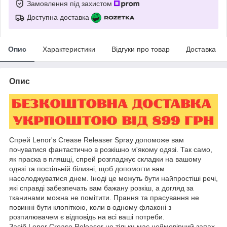
Замовлення під захистом
Доступна доставка
Опис
Характеристики
Відгуки про товар
Доставка
Опис
Спрей Lenor's Crease Releaser Spray допоможе вам
почуватися фантастично в розкішно м'якому одязі. Так само,
як праска в пляшці, спрей розгладжує складки на вашому
одязі та постільній білизні, щоб допомогти вам
насолоджуватися днем. Іноді це можуть бути найпростіші речі,
які справді забезпечать вам бажану розкіш, а догляд за
тканинами можна не помітити. Прання та прасування не
повинні бути клопіткою, коли в одному флаконі з
розпилювачем є відповідь на всі ваші потреби.
Засіб Lenor Crease Releaser не тільки має неймовірний запах,