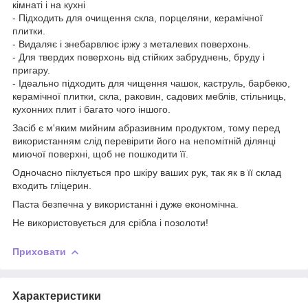
кімнаті і на кухні
- Підходить для очищення скла, порцеляни, керамічної
плитки.
- Видаляє і знебарвлює іржу з металевих поверхонь.
- Для твердих поверхонь від стійких забруднень, бруду і
пригару.
- Ідеально підходить для чищення чашок, каструль, барбекю,
керамічної плитки, скла, раковин, садових меблів, стільниць,
кухонних плит і багато чого іншого.
Засіб є м'яким мийним абразивним продуктом, тому перед
використанням слід перевірити його на непомітній ділянці
миючої поверхні, щоб не пошкодити її.
Одночасно піклується про шкіру ваших рук, так як в її склад
входить гліцерин.
Паста безпечна у використанні і дуже економічна.
Не використовується для срібла і позолоти!
Приховати
Характеристики