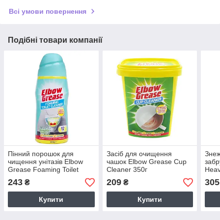
Всі умови повернення
Подібні товари компанії
Пінний порошок для
Засіб для очищення
Знеж
чищення унітазів Elbow
чашок Elbow Grease Cup
забр
Grease Foaming Toilet
Cleaner 350г
Heav
Cleaner Eucalyptus 500 г
243
209
305
₴
₴
Купити
Купити