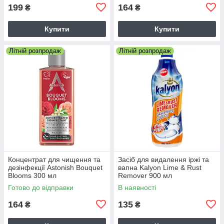
199
164
₴
₴
Купити
Купити
Літній розпродаж
Літній розпродаж
Концентрат для чищення та
Засіб для видалення іржі та
дезінфекції Astonish Bouquet
вапна Kalyon Lime & Rust
Blooms 300 мл
Remover 900 мл
Готово до відправки
В наявності
164
135
₴
₴