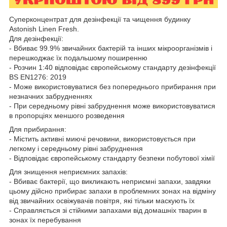
Суперконцентрат для дезінфекції та чищення будинку
Astonish Linen Fresh.
Для дезінфекції:
- Вбиває 99.9% звичайних бактерій та інших мікроорганізмів і
перешкоджає їх подальшому поширенню
- Розчин 1:40 відповідає європейському стандарту дезінфекції
BS EN1276: 2019
- Може використовуватися без попереднього прибирання при
незначних забрудненнях
- При середньому рівні забруднення може використовуватися
в пропорціях меншого розведення
Для прибирання:
- Містить активні миючі речовини, використовується при
легкому і середньому рівні забруднення
- Відповідає європейському стандарту безпеки побутової хімії
Для знищення неприємних запахів:
- Вбиває бактерії, що викликають неприємні запахи, завдяки
цьому дійсно прибирає запахи в проблемних зонах на відміну
від звичайних освіжувачів повітря, які тільки маскують їх
- Справляється зі стійкими запахами від домашніх тварин в
зонах їх перебування