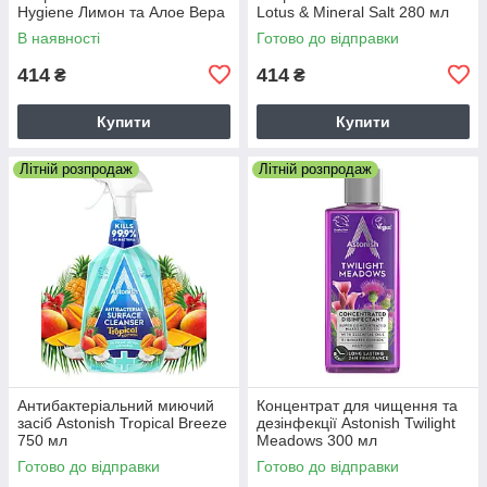
Hygiene Лимон та Алое Вера
Lotus & Mineral Salt 280 мл
280 мл
В наявності
Готово до відправки
414
414
₴
₴
Купити
Купити
Літній розпродаж
Літній розпродаж
Антибактеріальний миючий
Концентрат для чищення та
засіб Astonish Tropical Breeze
дезінфекції Astonish Twilight
750 мл
Meadows 300 мл
Готово до відправки
Готово до відправки