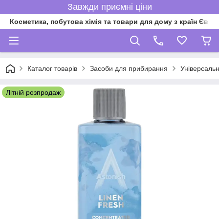
Завжди приємні ціни
Косметика, побутова хімія та товари для дому з країн Євро
Каталог товарів
Засоби для прибирання
Універсальн
Літній розпродаж