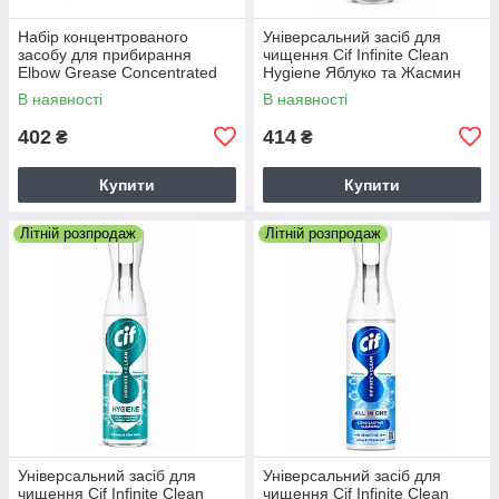
Набір концентрованого
Універсальний засіб для
засобу для прибирання
чищення Cif Infinite Clean
Elbow Grease Concentrated
Hygiene Яблуко та Жасмин
Vinegar 750 мл + 750 мл (1+1
280 мл
В наявності
В наявності
у подарунок)
402
414
₴
₴
Купити
Купити
Літній розпродаж
Літній розпродаж
Універсальний засіб для
Універсальний засіб для
чищення Cif Infinite Clean
чищення Cif Infinite Clean