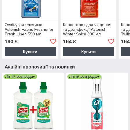
Освіжувач текстилю
Концентрат для чищення
Конц
Astonish Fabric Freshener
та дезінфекції Astonish
та д
Fresh Linen 550 мл
Winter Spice 300 мл
Twil
190
164
164
₴
₴
Купити
Купити
Акційні пропозиції та новинки
Літній розпродаж
Літній розпродаж