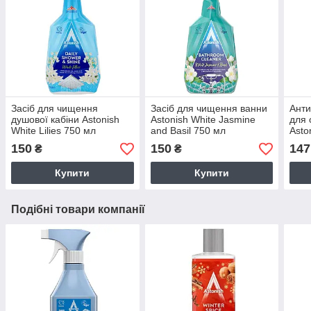
Засіб для чищення
Засіб для чищення ванни
Анти
душової кабіни Astonish
Astonish White Jasmine
для 
White Lilies 750 мл
and Basil 750 мл
Asto
Гран
150
150
147
₴
₴
Купити
Купити
Подібні товари компанії