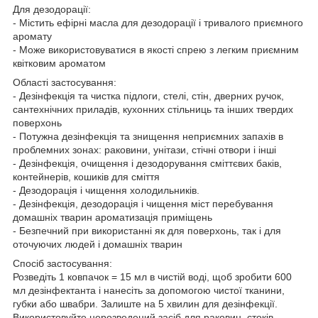
Для дезодорації:
- Містить ефірні масла для дезодорації і тривалого приємного
аромату
- Може використовуватися в якості спрею з легким приємним
квітковим ароматом
Області застосування:
- Дезінфекція та чистка підлоги, стелі, стін, дверних ручок,
сантехнічних приладів, кухонних стільниць та інших твердих
поверхонь
- Потужна дезінфекція та знищення неприємних запахів в
проблемних зонах: раковини, унітази, стічні отвори і інші
- Дезінфекція, очищення і дезодорування сміттєвих баків,
контейнерів, кошиків для сміття
- Дезодорація і чищення холодильників.
- Дезінфекція, дезодорація і чищення міст перебування
домашніх тварин ароматизація приміщень
- Безпечний при використанні як для поверхонь, так і для
оточуючих людей і домашніх тварин
Спосіб застосування:
Розведіть 1 ковпачок = 15 мл в чистій воді, щоб зробити 600
мл дезінфектанта і нанесіть за допомогою чистої тканини,
губки або швабри. Залиште на 5 хвилин для дезінфекції.
Використовуйте нерозведений засіб для раковин, стоків,