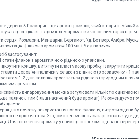
ве дерево & Розмарин - це аромат розкоші, який створить м'який за
 шукає щось цікаве і є цінителем ароматів з чоловічим характером. 
и серця: Розмарин, Мандарин, Бергамот, Уд, Ветівер, Амбра, Муску
мплектація: Флакон з ароматом 100 мл + 5 од паличок
сіб застосування:
 Дістати флакон з ароматичною рідиною з упаковки.
Відкрутити кришку, витягнути пластмасову пробку і закрутити кришк
Вставити дерев'яні палички у флакон з рідиною (з розрахунку - 1 па
 Протягом 1-2 днів палички просочаться рідиною і природним шля
иємним ароматом.
тенсивність випаровування можна регулювати кількістю одночасно
льше паличок, тим більш насичений буде аромат). Рекомендуємо поч
бхідністю.
ерші дні з початку використання нового флакону, витрати рідини б
вністю не просочаться. Згодом інтенсивність випаровувань буде д
сяці. Для оновлення аромату у приміщенні рекомендовано переверта