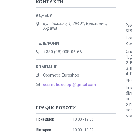
КОНТАКТИ
вул. Івасюка, 1, 79491, Брюховичі,
Удо
Україна
хто
Нот
Ко
Спо
+380 (98) 008-06-66
1.
2. 
3. 
4.
Cosmetic Euroshop
пр
cosmetic.eu.opt@gmail.com
Ін
бі
нео
У п
ГРАФІК РОБОТИ
по
мі
Понеділок
10:00
19:00
Вівторок
10:00
19:00