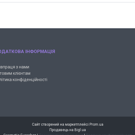
ОДАТКОВА ІНФОРМАЦІЯ
івпраця з нами
товим клієнтам
літика конфіденційності
Сайт створений на маркетплейсі
Prom.ua
Продавець на Bigl.ua