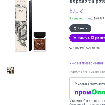
дерево та ро
690 ₴
В наявності
Код:
Е-01407
Купити
Купити з
+380 (98) 008-06-66
повернення товару пр
У компанії підключені 
будь-який товар не по