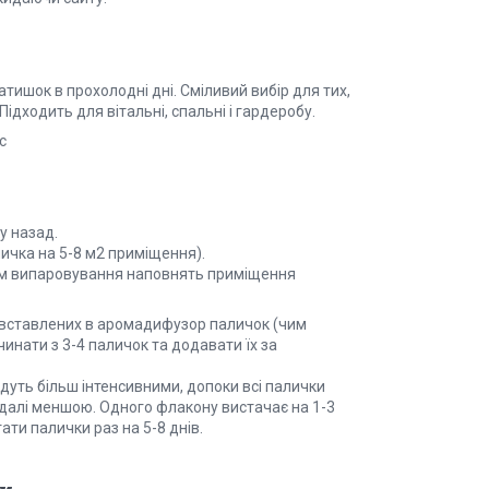
тишок в прохолодні дні. Сміливий вибір для тих,
Підходить для вітальні, спальні і гардеробу.
с
у назад.
личка на 5-8 м2 приміщення).
хом випаровування наповнять приміщення
 вставлених в аромадифузор паличок (чим
инати з 3-4 паличок та додавати їх за
удуть більш інтенсивними, допоки всі палички
едалі меншою. Одного флакону вистачає на 1-3
ти палички раз на 5-8 днів.