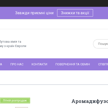
Завжди приємні ціни
Знижки та акції
утова хімія та
му з країн Європи
ТА
ПРО НАС
КОНТАКТИ
ПОВЕРНЕННЯ ТА ОБМІН
СПІВП
Аромадифузор
Літній розпродаж