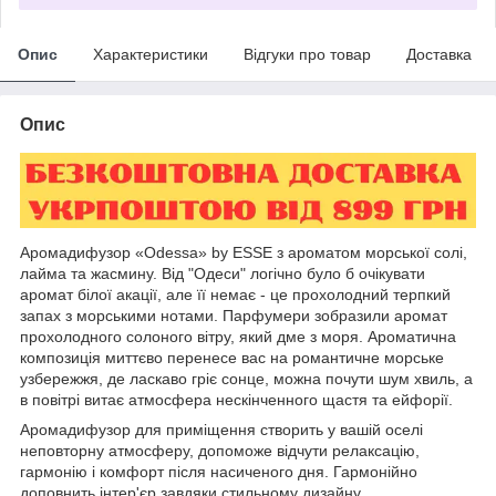
Опис
Характеристики
Відгуки про товар
Доставка
Опис
Аромадифузор «Odessa» by ESSE з ароматом морської солі,
лайма та жасмину. Від "Одеси" логічно було б очікувати
аромат білої акації, але її немає - це прохолодний терпкий
запах з морськими нотами. Парфумери зобразили аромат
прохолодного солоного вітру, який дме з моря. Ароматична
композиція миттєво перенесе вас на романтичне морське
узбережжя, де ласкаво гріє сонце, можна почути шум хвиль, а
в повітрі витає атмосфера нескінченного щастя та ейфорії.
Аромадифузор для приміщення створить у вашій оселі
неповторну атмосферу, допоможе відчути релаксацію,
гармонію і комфорт після насиченого дня. Гармонійно
доповнить інтер'єр завдяки стильному дизайну.