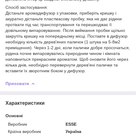
Спосіб застосування:
Дістаньте аромадифузор з упаковки, приберіть кришку і
акуратно дістаньте пластмасову пробку, яка не дає рідини
протікати під час транспортування та перешкоджає її
довільному випаровуванню. Після виймання пробки щільно
закрутіть кришку на попередньому місці. Поставте в дифузор
необхідну кількість дерев'яних паличок (1 штука на 5-8м2
приміщення). Через 1-2 дні, коли палички добре просочаться,
рідина почне випаровуватись природним чином і кімната
наповниться прекрасним ароматом. Щоб оновити його через
кілька днів, необхідно перевернути дерев'яні палички та
вставити їх зворотним боком у дифузор.
Приховати
Характеристики
Основні
Виробник
ESSE
Країна виробник
Україна