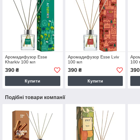
Аромадифузор Esse
Аромадифузор Esse Lviv
Аром
Kharkiv 100 мл
100 мл
100 
390
390
390
₴
₴
Купити
Купити
Подібні товари компанії