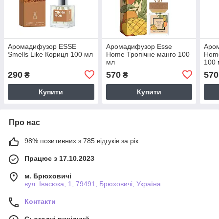
Аромадифузор ESSE
Аромадифузор Esse
Аро
Smells Like Кориця 100 мл
Home Тропічне манго 100
Home
мл
100 
290
570
570
₴
₴
Купити
Купити
Про нас
98% позитивних з 785 відгуків за рік
Працює з 17.10.2023
м. Брюховичі
вул. Івасюка, 1, 79491, Брюховичі, Україна
Контакти
Сьогодні вихідний